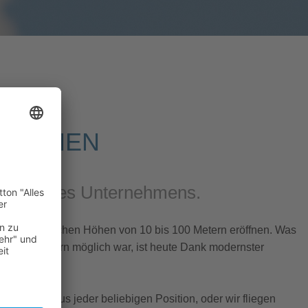
FNAHMEN
röße Ihres Unternehmens.
n sich zwischen Höhen von 10 bis 100 Metern eröffnen. Was
ubschraubern möglich war, ist heute Dank modernster
usetzen.
uftbilder aus jeder beliebigen Position, oder wir fliegen