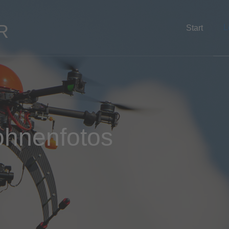
R
L
Start
ohnenfotos