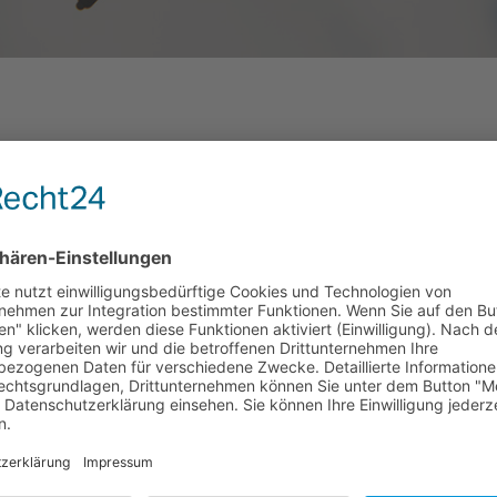
EINZIGARTIGE LUFTAU
Zeigen Sie Ihren Kunden die wahre G
Lassen Sie sich überraschen, welche spannende Perspektive
früher nur mit großem Aufwand und Einsatz von bemannten H
Technik mit ferngesteuertem Multicoptern kostengünstig umz
Wir erstellen mit unserem HX4 Hexacopter gestochen scharfe L