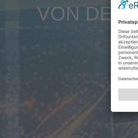
VON DER 
i