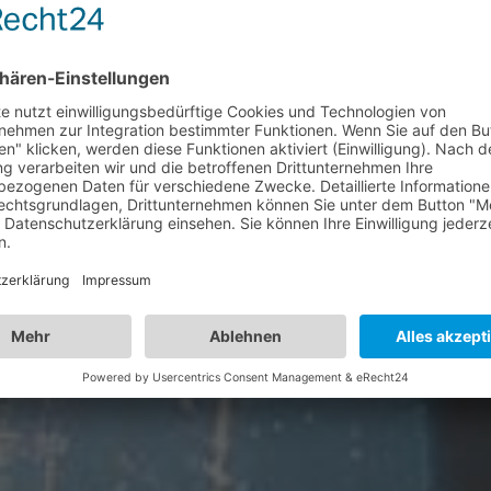
IDEE ZUR REA
........
seit 2002
........
n wenigen Schritten zum Erfo
ERFAHREN SIE MEHR