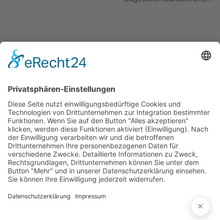
KONTAKT
Webdesign Vierlinger
Buchenweg 6
D-84556 Kastl (AÖ)
info@webdesign-vierlinger.de
08671 927 923 7